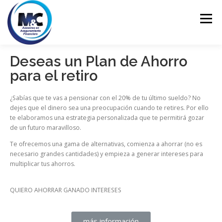
Menú
Deseas un Plan de Ahorro
INICIO
ASESORÍA
PERSONALES
para el retiro
¿Sabías que te vas a pensionar con el 20% de tu último sueldo? No
EMPRESARIALES
EDUCACIÓN FINANCIERA
dejes que el dinero sea una preocupación cuando te retires. Por ello
te elaboramos una estrategia personalizada que te permitirá gozar
de un futuro maravilloso.
CONTACTO
Te ofrecemos una gama de alternativas, comienza a ahorrar (no es
necesario grandes cantidades) y empieza a generar intereses para
multiplicar tus ahorros.
QUIERO AHORRAR GANADO INTERESES
más información