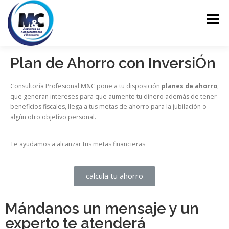
Menú
Plan de Ahorro con InversiÓn
INICIO
ASESORÍA
PERSONALES
Consultoría Profesional M&C pone a tu disposición
planes de ahorro
,
que generan intereses para que aumente tu dinero además de tener
EMPRESARIALES
EDUCACIÓN FINANCIERA
beneficios fiscales, llega a tus metas de ahorro para la jubilación o
algún otro objetivo personal.
CONTACTO
Te ayudamos a alcanzar tus metas financieras
calcula tu ahorro
Mándanos un mensaje y un
experto te atenderá