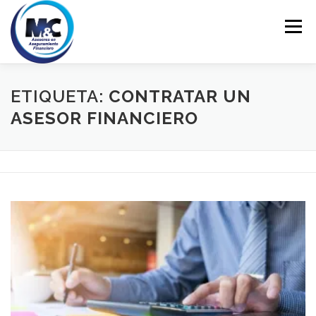
Saltar
al
Menú
contenido
INICIO
ASESORÍA
PERSONALES
ETIQUETA:
CONTRATAR UN
ASESOR FINANCIERO
EMPRESARIALES
EDUCACIÓN FINANCIERA
CONTACTO