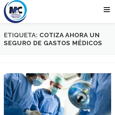
Saltar
al
Menú
contenido
INICIO
ASESORÍA
PERSONALES
ETIQUETA:
COTIZA AHORA UN
SEGURO DE GASTOS MÉDICOS
EMPRESARIALES
EDUCACIÓN FINANCIERA
CONTACTO