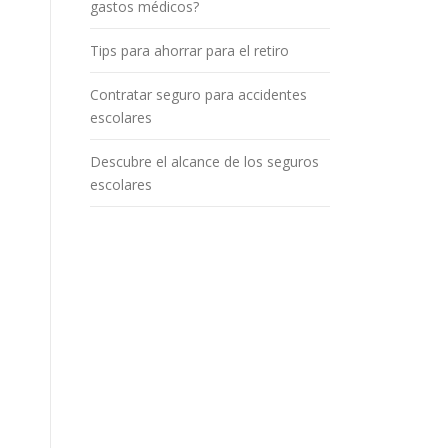
gastos médicos?
n
Tips para ahorrar para el retiro
a
c
Contratar seguro para accidentes
escolares
c
i
Descubre el alcance de los seguros
escolares
d
e
n
t
e
s
a
u