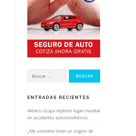
o
l
u
g
a
r
m
u
Buscar:
n
d
ENTRADAS RECIENTES
i
México ocupa séptimo lugar mundial
a
en accidentes automovilísticos
l
¿Me conviene tener un seguro de
e