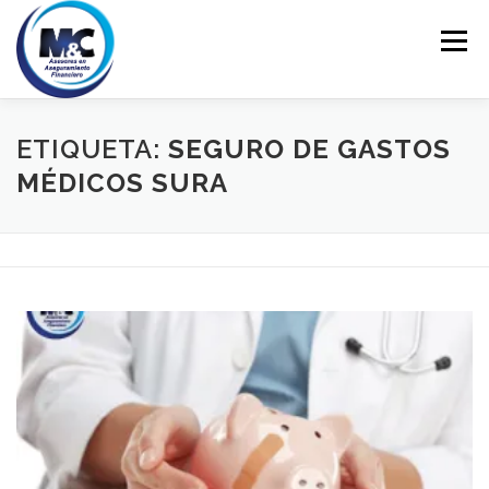
Saltar
al
Menú
contenido
INICIO
ASESORÍA
PERSONALES
ETIQUETA:
SEGURO DE GASTOS
MÉDICOS SURA
EMPRESARIALES
EDUCACIÓN FINANCIERA
CONTACTO