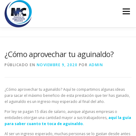
Saltar
al
Menú
contenido
INICIO
ASESORÍA
PERSONALES
¿Cómo aprovechar tu aguinaldo?
EMPRESARIALES
EDUCACIÓN FINANCIERA
PÚBLICADO EN
NOVIEMBRE 9, 2020
POR
ADMIN
CONTACTO
¿Cómo aprovechar tu aguinaldo? Aquí te compartimos algunas ideas
para sacar el máximo beneficio de esta prestación que ter has ganado,
el aguinaldo es un ingreso muy esperado al final del año.
Por ley se pagan 15 días de salario, aunque algunas empresas o
entidades otorgan una cantidad mayor a sus trabajadores,
aquí la guía
para saber cuanto te toca de aguinaldo.
Al ser un ingreso esperado, muchas personas se lo gastan desde antes