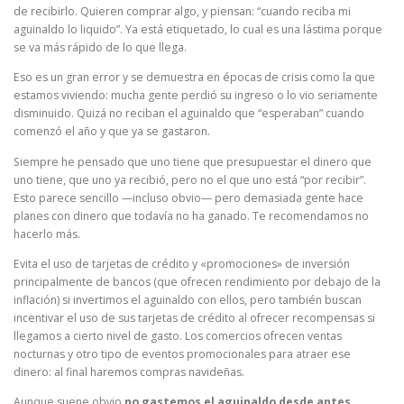
de recibirlo. Quieren comprar algo, y piensan: “cuando reciba mi
aguinaldo lo liquido”. Ya está etiquetado, lo cual es una lástima porque
se va más rápido de lo que llega.
Eso es un gran error y se demuestra en épocas de crisis como la que
estamos viviendo: mucha gente perdió su ingreso o lo vio seriamente
disminuido. Quizá no reciban el aguinaldo que “esperaban” cuando
comenzó el año y que ya se gastaron.
Siempre he pensado que uno tiene que presupuestar el dinero que
uno tiene, que uno ya recibió, pero no el que uno está “por recibir”.
Esto parece sencillo —incluso obvio— pero demasiada gente hace
planes con dinero que todavía no ha ganado. Te recomendamos no
hacerlo más.
Evita el uso de tarjetas de crédito y «promociones» de inversión
principalmente de bancos (que ofrecen rendimiento por debajo de la
inflación) si invertimos el aguinaldo con ellos, pero también buscan
incentivar el uso de sus tarjetas de crédito al ofrecer recompensas si
llegamos a cierto nivel de gasto. Los comercios ofrecen ventas
nocturnas y otro tipo de eventos promocionales para atraer ese
dinero: al final haremos compras navideñas.
Aunque suene obvio
no gastemos el aguinaldo desde antes
,