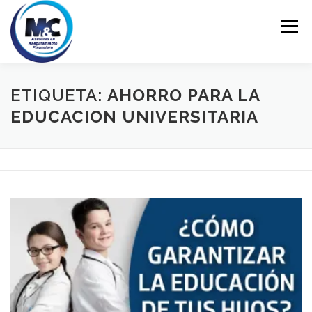
Saltar
al
Menú
contenido
INICIO
ASESORÍA
PERSONALES
ETIQUETA:
AHORRO PARA LA
EDUCACION UNIVERSITARIA
EMPRESARIALES
EDUCACIÓN FINANCIERA
CONTACTO