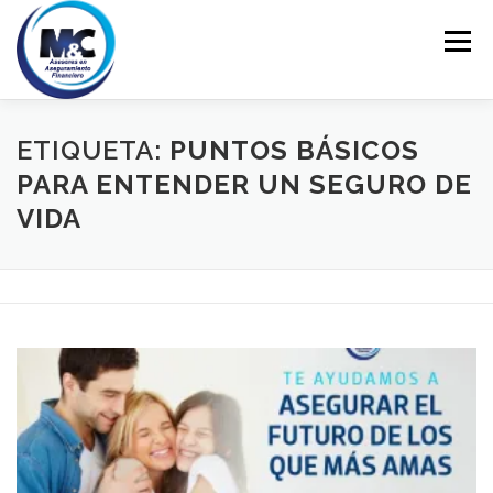
Saltar
al
Menú
contenido
INICIO
ASESORÍA
PERSONALES
ETIQUETA:
PUNTOS BÁSICOS
PARA ENTENDER UN SEGURO DE
VIDA
EMPRESARIALES
EDUCACIÓN FINANCIERA
CONTACTO