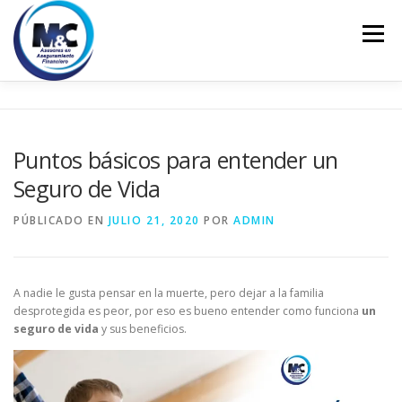
Saltar
al
Menú
contenido
INICIO
ASESORÍA
PERSONALES
Puntos básicos para entender un
Seguro de Vida
EMPRESARIALES
EDUCACIÓN FINANCIERA
PÚBLICADO EN
JULIO 21, 2020
POR
ADMIN
CONTACTO
A nadie le gusta pensar en la muerte, pero dejar a la familia
desprotegida es peor, por eso es bueno entender como funciona
un
seguro de vida
y sus beneficios.