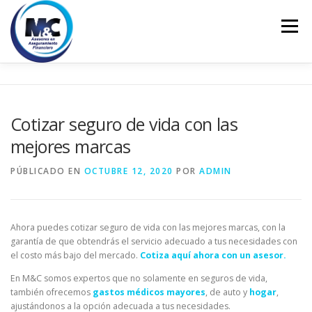
Saltar
al
Menú
contenido
INICIO
ASESORÍA
PERSONALES
Cotizar seguro de vida con las
mejores marcas
EMPRESARIALES
EDUCACIÓN FINANCIERA
PÚBLICADO EN
OCTUBRE 12, 2020
POR
ADMIN
CONTACTO
Ahora puedes cotizar seguro de vida con las mejores marcas, con la
garantía de que obtendrás el servicio adecuado a tus necesidades con
el costo más bajo del mercado.
Cotiza aquí ahora con un asesor.
En M&C somos expertos que no solamente en seguros de vida,
también ofrecemos
gastos médicos mayores
, de auto y
hogar
,
ajustándonos a la opción adecuada a tus necesidades.