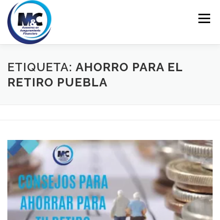
Saltar
al
Menú
contenido
INICIO
ASESORÍA
PERSONALES
ETIQUETA:
AHORRO PARA EL
RETIRO PUEBLA
EMPRESARIALES
EDUCACIÓN FINANCIERA
CONTACTO