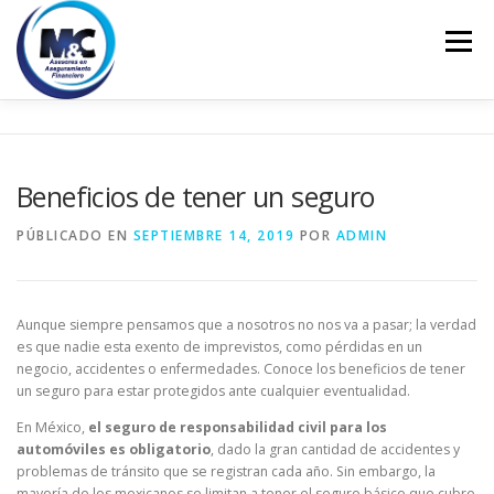
Saltar
al
Menú
contenido
INICIO
ASESORÍA
PERSONALES
Beneficios de tener un seguro
EMPRESARIALES
EDUCACIÓN FINANCIERA
PÚBLICADO EN
SEPTIEMBRE 14, 2019
POR
ADMIN
CONTACTO
Aunque siempre pensamos que a nosotros no nos va a pasar; la verdad
es que nadie esta exento de imprevistos, como pérdidas en un
negocio, accidentes o enfermedades. Conoce los beneficios de tener
un seguro para estar protegidos ante cualquier eventualidad.
En México,
el seguro de responsabilidad civil para los
automóviles es obligatorio
, dado la gran cantidad de accidentes y
problemas de tránsito que se registran cada año. Sin embargo, la
mayoría de los mexicanos se limitan a tener el seguro básico que cubre